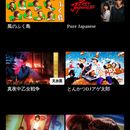
風のふく島
Pure Japanese
見放題
真夜中乙女戦争
とんかつDJアゲ太郎