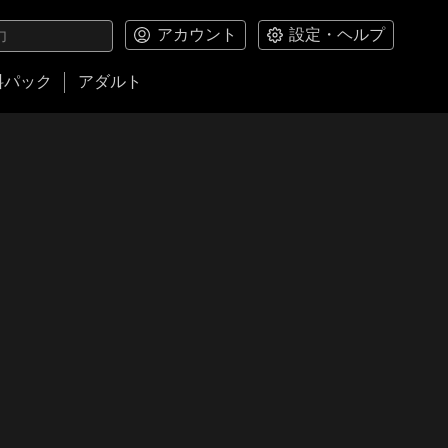
アカウント
設定・ヘルプ
料パック
アダルト