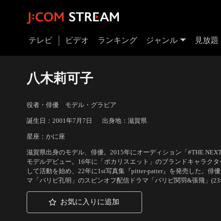
テレビ
ビデオ
ランキング
ジャンル
見放題
八木莉可子
役者・俳優 モデル・グラビア
誕生日：2001年7月7日
出身地：滋賀県
星座：かに座
滋賀県出身のモデル、俳優。2015年にオーディション「#THE NEXT ASI
モデルデビュー。16年に「ポカリスエット」のブランドキャラクターに
して活動を始め、22年に1st写真集『pitter-patter』を発売した。
マ「パリピ孔明」のスピンオフ配信ドラマ「パリピ関羽&張飛」(23
お気に入りに追加