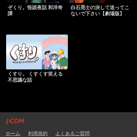
ぞくり。怪談夜話 和洋奇
白石晃士の決して送ってこ
譚
ないで下さい【劇場版】
くすり。 くすくす笑える
不思議な話
ホーム
利用規約
よくあるご質問