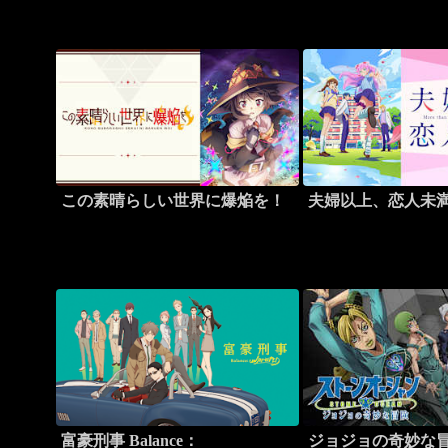
この素晴らしい世界に爆焔を！
夫婦以上、恋人未
富豪刑事 Balance：
ジョジョの奇妙な