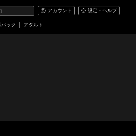
アカウント
設定・ヘルプ
料パック
アダルト