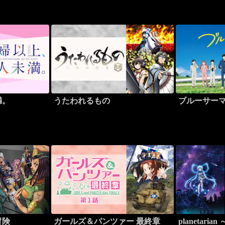
満。
うたわれるもの
ブルーサー
冒険
ガールズ＆パンツァー 最終章
planetar