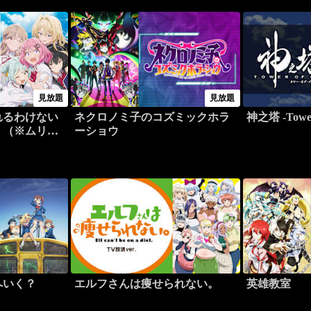
見放題
見放題
れるわけない
ネクロノミ子のコズミックホラ
神之塔 -Tower
！（※ムリじ
ーショウ
へいく？
エルフさんは痩せられない。
英雄教室