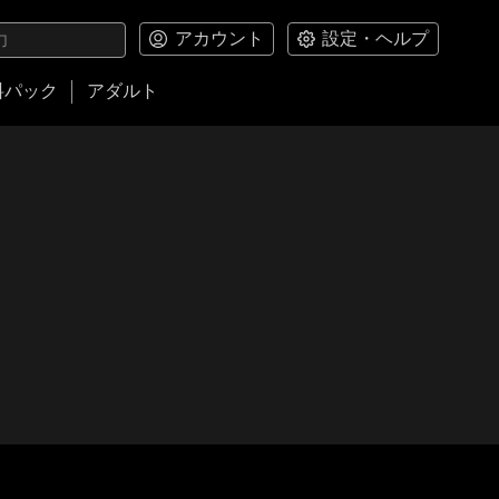
アカウント
設定・ヘルプ
料パック
アダルト