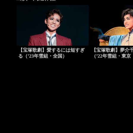
【宝塚歌劇】愛するには短すぎ
【宝塚歌劇】夢介
る（’23年雪組・全国）
（’22年雪組・東