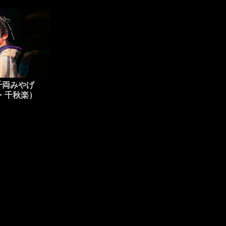
千両みやげ
京・千秋楽）