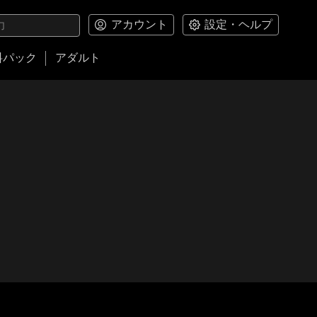
アカウント
設定・ヘルプ
料パック
アダルト