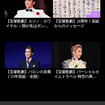
【宝塚歌劇】カジノ・ロワ
【宝塚歌劇】20周年！宙組
イヤル ～我が名はボンド
からのメッセージ
～（’23年宙組・東京・千
秋楽）
【宝塚歌劇】バロンの末裔
【宝塚歌劇】パーシャルタ
（’21年宙組・全国）
イムトラベル 時空の果て
に（’17年宙組・バウ・千
秋楽）