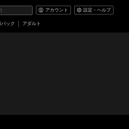
アカウント
設定・ヘルプ
料パック
アダルト