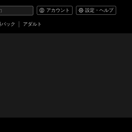
アカウント
設定・ヘルプ
料パック
アダルト