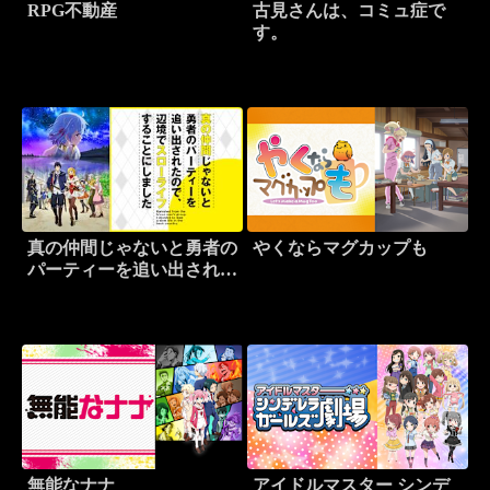
RPG不動産
古見さんは、コミュ症で
す。
真の仲間じゃないと勇者の
やくならマグカップも
パーティーを追い出された
ので、辺境でスローライフ
することにしました
無能なナナ
アイドルマスター シンデ