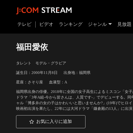
テレビ
ビデオ
ランキング
ジャンル
見放題
福田愛依
タレント モデル・グラビア
誕生日：2000年11月8日
出身地：福岡県
星座：さそり座
血液型：A
福岡県出身の俳優。2018年に全国の女子高生によるミスコン「女子高生
ドラマ「3年A組-今から皆さんは、人質です-」でデビューする。
ャル「博多弁の女の子はかわいいと思いませんか?」(19年)でヒロ
映画初出演を果たし、22年には大河ドラマ「鎌倉殿の13人」に出演
お気に入りに追加