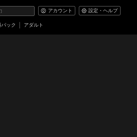
アカウント
設定・ヘルプ
料パック
アダルト