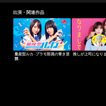
出演・関連作品
量産型ルカ -プラモ部員の青き逆
推しが上司になり
襲-