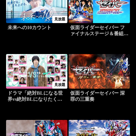
見放題
未来への10カウント
仮面ライダーセイバー フ
ァイナルステージ＆番組キ
ャストトークショー
見放題
ドラマ「絶対BLになる世
仮面ライダーセイバー 深
界vs絶対BLになりたくな
罪の三重奏
い男」