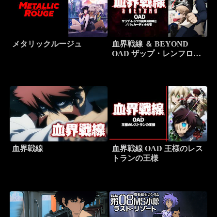
メタリックルージュ
血界戦線 ＆ BEYOND
OAD ザップ・レンフロ因
果応報中！！／バッカーデ
ィオの雫
血界戦線
血界戦線 OAD 王様のレス
トランの王様