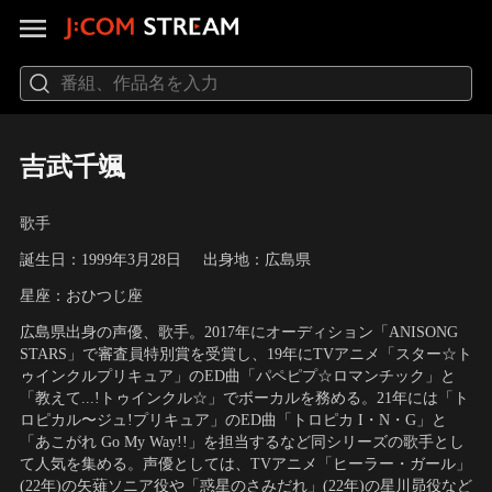
吉武千颯
歌手
誕生日：1999年3月28日
出身地：広島県
星座：おひつじ座
広島県出身の声優、歌手。2017年にオーディション「ANISONG
STARS」で審査員特別賞を受賞し、19年にTVアニメ「スター☆ト
ゥインクルプリキュア」のED曲「パペピプ☆ロマンチック」と
「教えて...!トゥインクル☆」でボーカルを務める。21年には「ト
ロピカル〜ジュ!プリキュア」のED曲「トロピカ I・N・G」と
「あこがれ Go My Way!!」を担当するなど同シリーズの歌手とし
て人気を集める。声優としては、TVアニメ「ヒーラー・ガール」
(22年)の矢薙ソニア役や「惑星のさみだれ」(22年)の星川昴役など