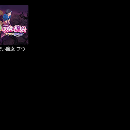
い魔女 フウ