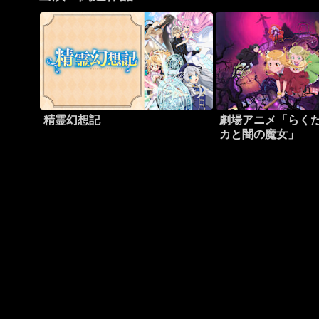
精霊幻想記
劇場アニメ「らくだ
カと闇の魔女」