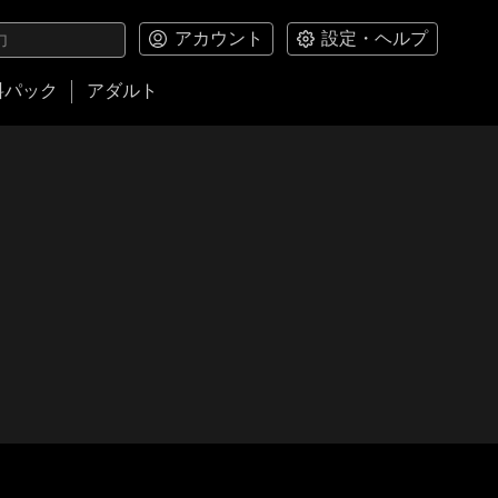
アカウント
設定・ヘルプ
料パック
アダルト