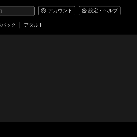
アカウント
設定・ヘルプ
料パック
アダルト