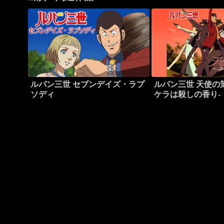
ルパン三世 セブンデイズ・ラプ
ルパン三世 天使の策
ソディ
ケラは殺しの香り-