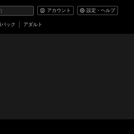
アカウント
設定・ヘルプ
料パック
アダルト