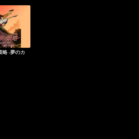
略 -夢のカ