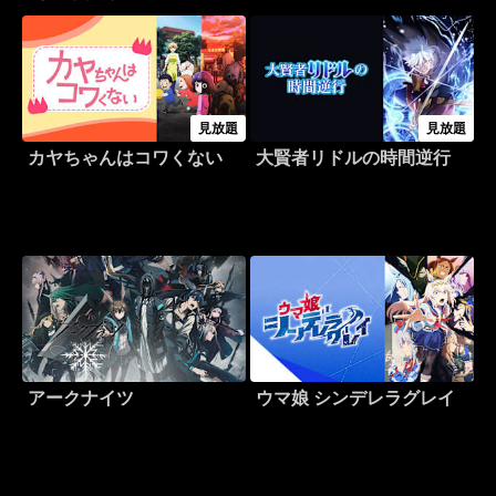
見放題
見放題
カヤちゃんはコワくない
大賢者リドルの時間逆行
アークナイツ
ウマ娘 シンデレラグレイ