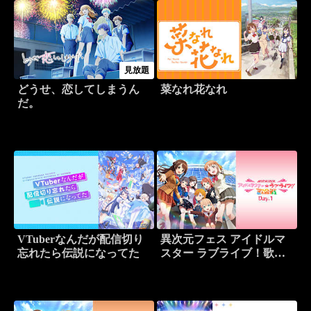
見放題
どうせ、恋してしまうん
菜なれ花なれ
だ。
VTuberなんだが配信切り
異次元フェス アイドルマ
忘れたら伝説になってた
スター ラブライブ！歌合
戦 Day.1