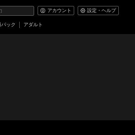
アカウント
設定・ヘルプ
料パック
アダルト