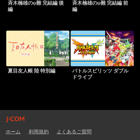
斉木楠雄のψ難 完結編 後
斉木楠雄のψ難 完結編 前
編
編
夏目友人帳 陸 特別編
バトルスピリッツ ダブル
ドライブ
ホーム
利用規約
よくあるご質問