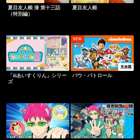
夏目友人帳 漆 第十三話
夏目友人帳
（特別編）
NEW
見放題
「iiiあいすくりん」シリー
パウ・パトロール
ズ