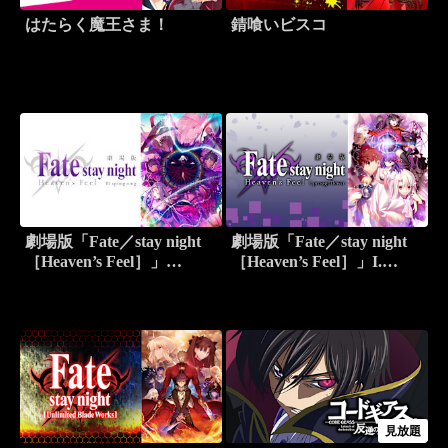
はたらく魔王さま！
錆喰いビスコ
劇場版「Fate／stay night
劇場版「Fate／stay night
［Heaven’s Feel］」
［Heaven’s Feel］」I.
III.spring song
presage flower
見放題