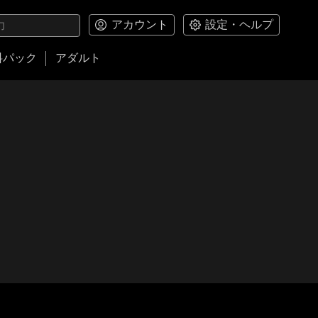
アカウント
設定・ヘルプ
料パック
アダルト