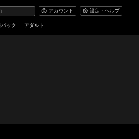
アカウント
設定・ヘルプ
料パック
アダルト