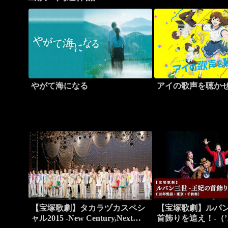
やがて海になる
アイの歌声を聴か
【宝塚歌劇】タカラヅカスペシ
【宝塚歌劇】ルパン
ャル2015 -New Century,Next
首飾りを追え！-（’