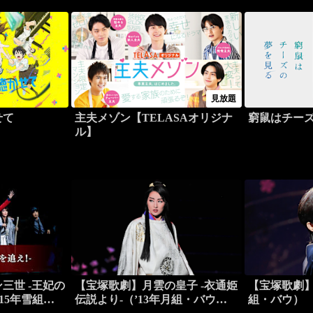
見放題
せて
主夫メゾン【TELASAオリジナ
窮鼠はチー
ル】
三世 -王妃の
【宝塚歌劇】月雲の皇子 -衣通姫
【宝塚歌劇】
15年雪組・
伝説より-（’13年月組・バウ・
組・バウ）