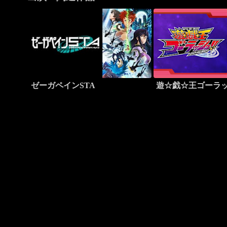
ゼーガペインSTA
遊☆戯☆王ゴーラ