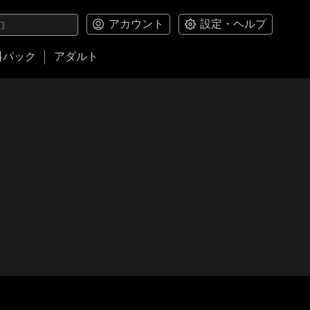
アカウント
設定・ヘルプ
料パック
アダルト