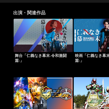
出演・関連作品
舞台「仁義なき幕末-令和激闘
映画「仁義なき幕末
篇-」
篇-」