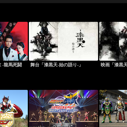
 -龍馬死闘
舞台「漆黒天-始の語り-」
映画「漆黒天