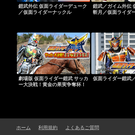
鎧武外伝 仮面ライダーデューク
鎧武／ガイム外伝 
／仮面ライダーナックル
斬月／仮面ライダ
劇場版 仮面ライダー鎧武 サッカ
仮面ライダー鎧武
ー大決戦！黄金の果実争奪杯！
ホーム
利用規約
よくあるご質問