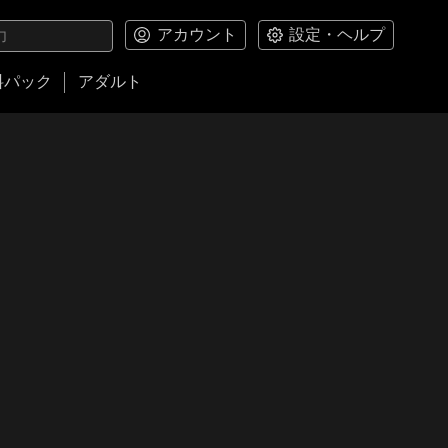
アカウント
設定・ヘルプ
料パック
アダルト