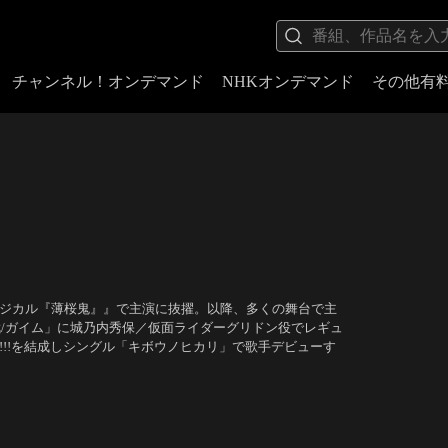
チャンネル！オンデマンド
NHKオンデマンド
その他有
ュージカル『薄桜鬼』』で主演に抜擢。以降、多くの舞台で主
武/ガイム」に城乃内秀保／仮面ライダーグリドン役でレギュ
ber!!!を結成しシングル「キボウノヒカリ」で歌手デビューす