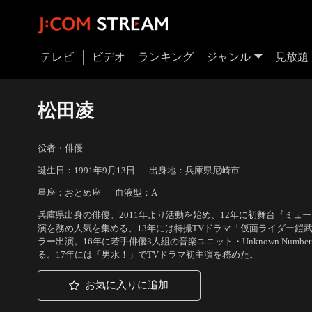
テレビ
ビデオ
ランキング
ジャンル
見放題
松田凌
役者・俳優
誕生日：1991年9月13日
出身地：兵庫県尼崎市
星座：おとめ座
血液型：A
兵庫県出身の俳優。2011年より活動を始め、12年に初舞台『ミ
演を務め人気を集める。13年には特撮TVドラマ「仮面ライダー鎧
ラー出演。16年に若手俳優3人組の音楽ユニット・Unknown Num
る。17年には「男水！」でTVドラマ初主演を務めた。
お気に入りに追加