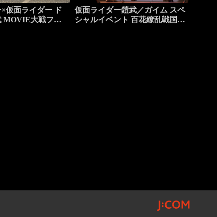
×仮面ライダー ド
仮面ライダー鎧武／ガイム スペ
 MOVIE大戦フル
シャルイベント 百花繚乱戦国絵
巻