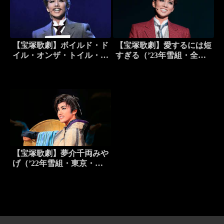
【宝塚歌劇】ボイルド・ド
【宝塚歌劇】愛するには短
イル・オンザ・トイル・ト
すぎる（’23年雪組・全
レイル（’24年雪組・東
国）
京・千秋楽）
【宝塚歌劇】夢介千両みや
げ（’22年雪組・東京・千
秋楽）