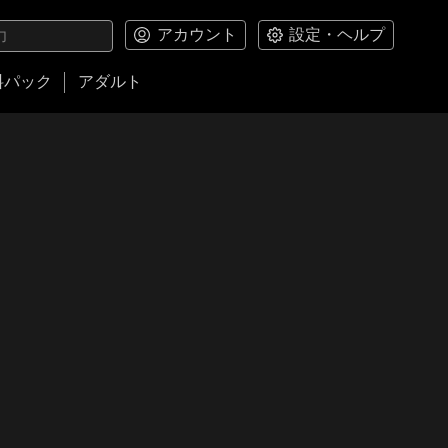
アカウント
設定・ヘルプ
料パック
アダルト