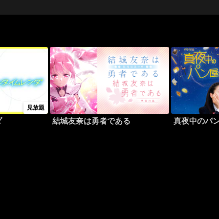
見放題
ダ
結城友奈は勇者である
真夜中のパ