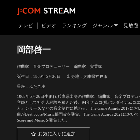
テレビ
ビデオ
ランキング
ジャンル
見放題
岡部啓一
作曲家 音楽プロデューサー 編曲家 実業家
誕生日：1969年5月26日
出身地：兵庫県神戸市
星座：ふたご座
1969年5月26日生まれ 兵庫県出身の作曲家、編曲家、音楽プロデ
容師として社会人経験を積んだ後、94年ナムコ(現バンダイナムコ
人』シリーズなどの音楽制作に携わる。The Game Awards 2017に
曲がBest Score/Music部門賞を受賞。The Game Awards 2021においても『
Score and Musicを受賞した。
お気に入りに追加