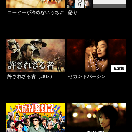
コーヒーが冷めないうちに
怒り
見放題
許されざる者（2013）
セカンドバージン