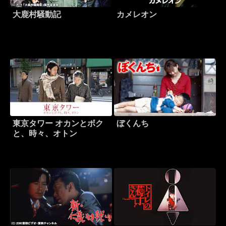
大鹿村騒動記
カメレオン
東京タワー オカンとボク
ぼくんち
と、時々、オトン