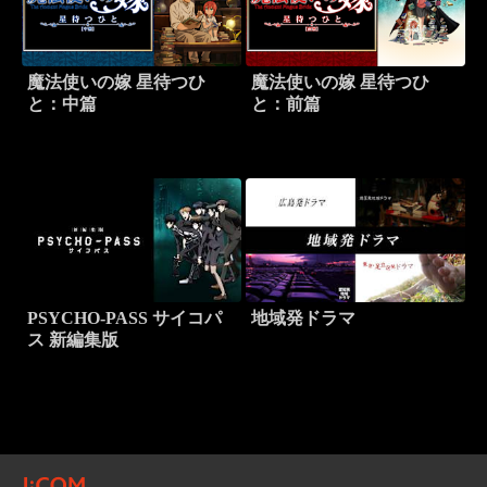
魔法使いの嫁 星待つひ
魔法使いの嫁 星待つひ
と：中篇
と：前篇
PSYCHO-PASS サイコパ
地域発ドラマ
ス 新編集版