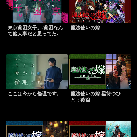
東京貧困女子。-貧困なん
魔法使いの嫁
て他人事だと思ってた-
ここは今から倫理です。
魔法使いの嫁 星待つひ
と：後篇