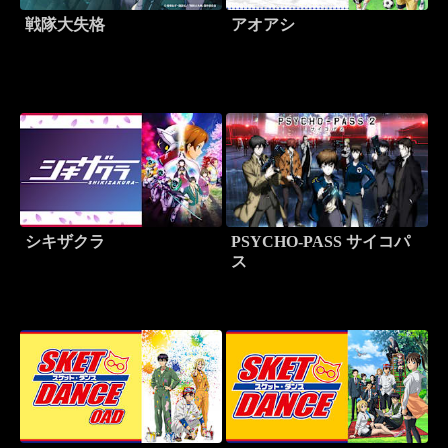
戦隊大失格
アオアシ
シキザクラ
PSYCHO-PASS サイコパ
ス