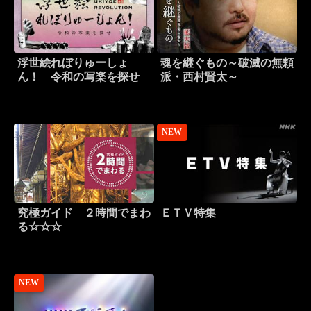
浮世絵れぼりゅーしょ
魂を継ぐもの～破滅の無頼
ん！ 令和の写楽を探せ
派・西村賢太～
NEW
究極ガイド ２時間でまわ
ＥＴＶ特集
る☆☆☆
NEW