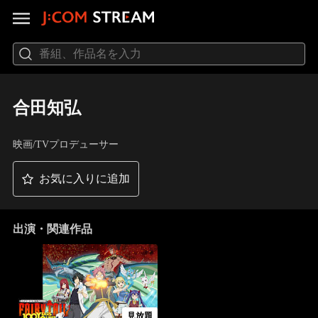
合田知弘
映画/TVプロデューサー
お気に入りに追加
出演・関連作品
見放題