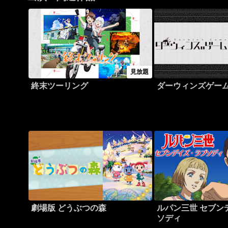
見放題
終末ツーリング
ダーウィンズゲー
劇場版 どうぶつの森
ルパン三世 セブン
ソディ