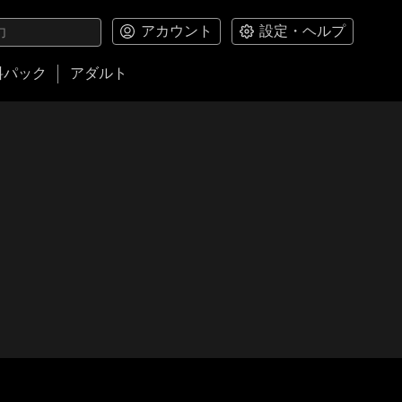
アカウント
設定・ヘルプ
料パック
アダルト