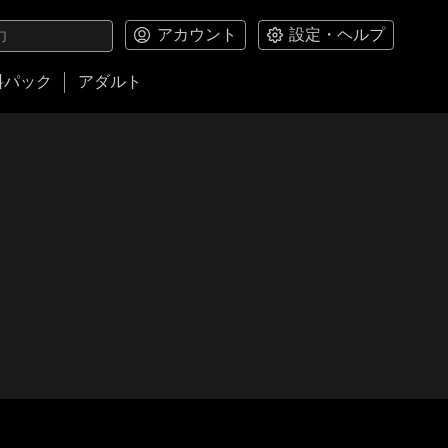
アカウント
設定・ヘルプ
料パック
アダルト