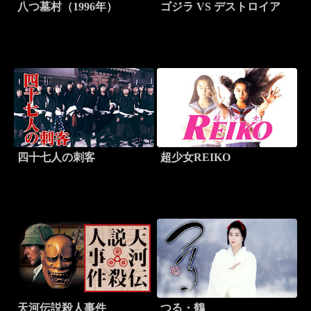
八つ墓村（1996年）
ゴジラ VS デストロイア
四十七人の刺客
超少女REIKO
天河伝説殺人事件
つる・鶴