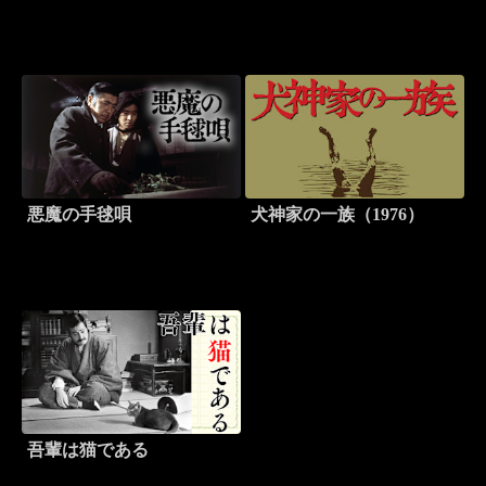
悪魔の手毬唄
犬神家の一族（1976）
吾輩は猫である