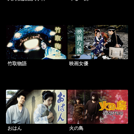
竹取物語
映画女優
おはん
火の鳥