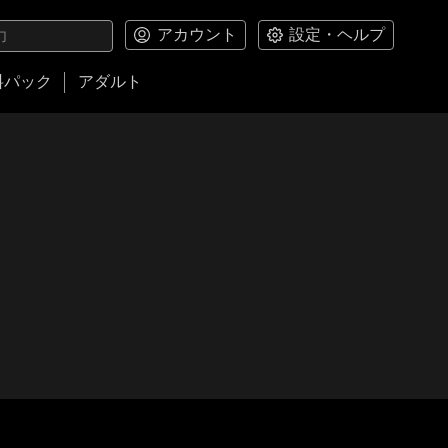
アカウント
設定・ヘルプ
料パック
アダルト