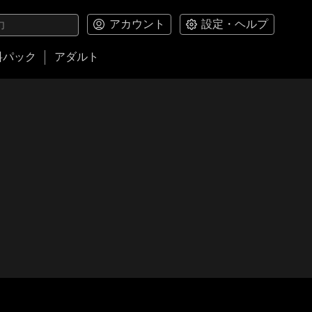
アカウント
設定・ヘルプ
料パック
アダルト