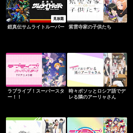
見放題
鎧真伝サムライトルーパー
紫雲寺家の子供たち
ラブライブ！スーパースタ
時々ボソッとロシア語でデ
ー！！
レる隣のアーリャさん