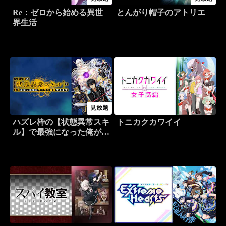
Re：ゼロから始める異世
とんがり帽子のアトリエ
界生活
見放題
ハズレ枠の【状態異常スキ
トニカクカワイイ
ル】で最強になった俺がす
べてを蹂躙するまで