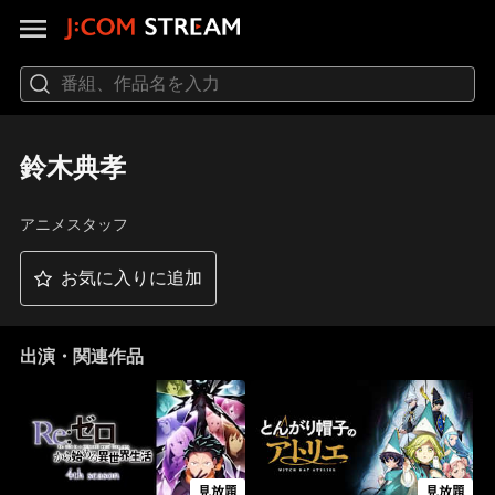
鈴木典孝
アニメスタッフ
お気に入りに追加
出演・関連作品
見放題
見放題