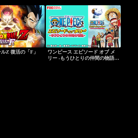
ルZ 復活の「F」
ワンピース エピソード オブ メ
リー -もうひとりの仲間の物語-
【FOD】