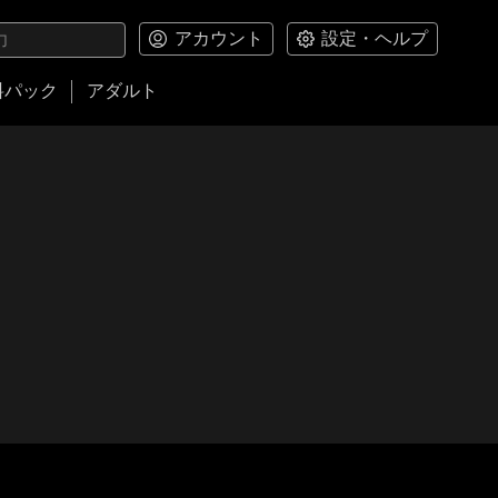
アカウント
設定・ヘルプ
料パック
アダルト