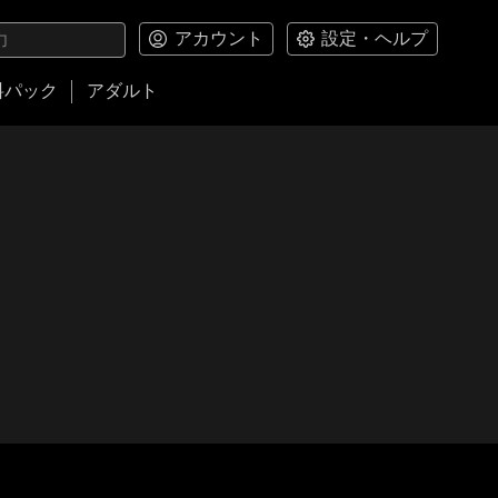
アカウント
設定・ヘルプ
料パック
アダルト