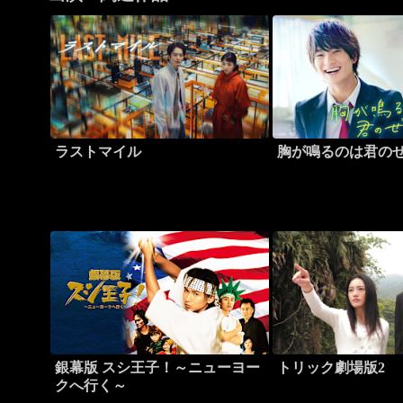
ラストマイル
胸が鳴るのは君の
銀幕版 スシ王子！～ニューヨー
トリック劇場版2
クへ行く～