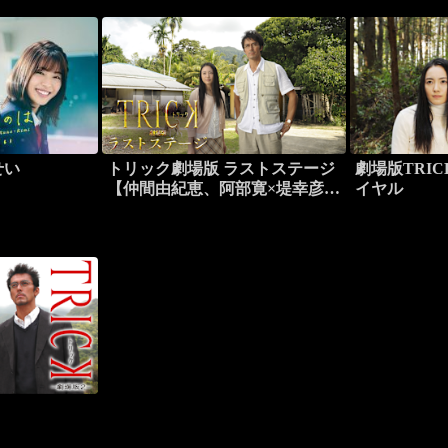
せい
トリック劇場版 ラストステージ
劇場版TRI
【仲間由紀恵、阿部寛×堤幸彦監
イヤル
督】