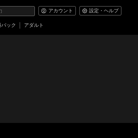
アカウント
設定・ヘルプ
料パック
アダルト