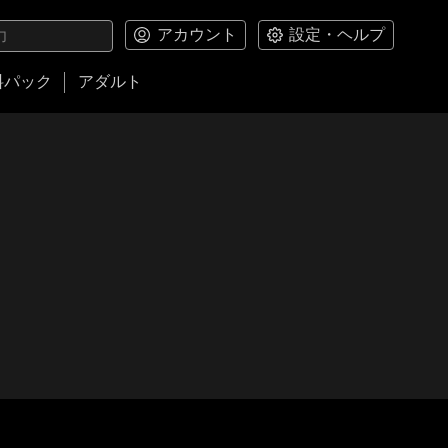
アカウント
設定・ヘルプ
料パック
アダルト