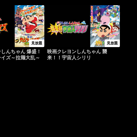
見放題
見放題
しんちゃん 爆盛！
映画クレヨンしんちゃん 襲
ーイズ～拉麺大乱～
来！！宇宙人シリリ