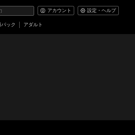
アカウント
設定・ヘルプ
料パック
アダルト