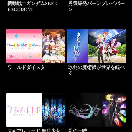
機動戦士ガンダムSEED
勇気爆発バーンブレイバー
FREEDOM
ン
ワールドダイスター
冰剣の魔術師が世界を統べ
る
マギアレコード 魔法少女
忍の一時