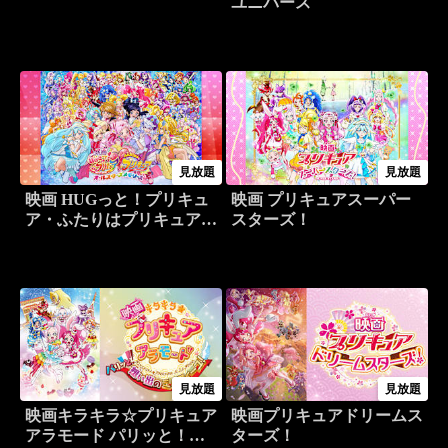
ユニバース
見放題
見放題
映画 HUGっと！プリキュ
映画 プリキュアスーパー
ア・ふたりはプリキュア
スターズ！
オールスターズメモリーズ
見放題
見放題
映画キラキラ☆プリキュア
映画プリキュアドリームス
アラモード パリッと！想
ターズ！