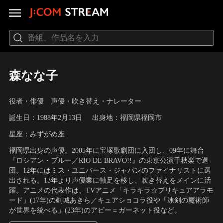
森なな子
役者・俳優 声優・吹き替え・ナレーター
誕生日：1988年2月13日
出身地：福岡県福岡市
星座：みずがめ座
福岡県出身の声優。2005年に宝塚歌劇団に入団し、09年に舞台
『ロシアン・ブルー／RIO DE BRAVO!!』の東京公演千秋楽で退
団。12年にはミス・ユニバース・ジャパンのファイナリストに選
出される。13年より声優業に軸足を移し、吹き替えをメインに活
躍。アニメの代表作は、TVアニメ「キラキラ☆プリキュアアラモ
ード」(17年)の剣城あきら／キュアショコラ役や「冰剣の魔術師
が世界を統べる」(23年)のアビー＝ガーネット役など。