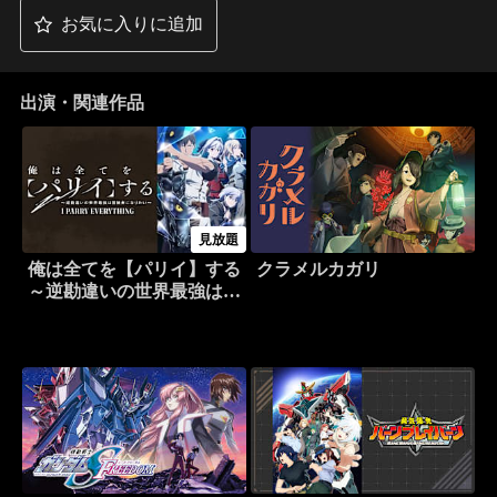
お気に入りに追加
出演・関連作品
見放題
俺は全てを【パリイ】する
クラメルカガリ
～逆勘違いの世界最強は冒
険者になりたい～