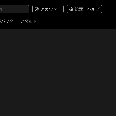
アカウント
設定・ヘルプ
料パック
アダルト