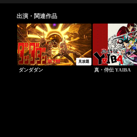
出演・関連作品
見放題
ダンダダン
真・侍伝 YAIBA