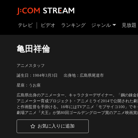
テレビ
ビデオ
ランキング
ジャンル
見放題
亀田祥倫
アニメスタッフ
誕生日：1984年3月3日
出身地：広島県尾道市
星座：うお座
広島県出身のアニメーター、キャラクターデザイナー。「鋼の錬金術師 FUL
アニメーター育成プロジェクト・アニメミライ2014で公開された
と作画監督を手掛ける。16年にはTVアニメ「モブサイコ100」で
劇場アニメ『犬王』が第80回ゴールデングローブ賞のアニメ映画賞
お気に入りに追加