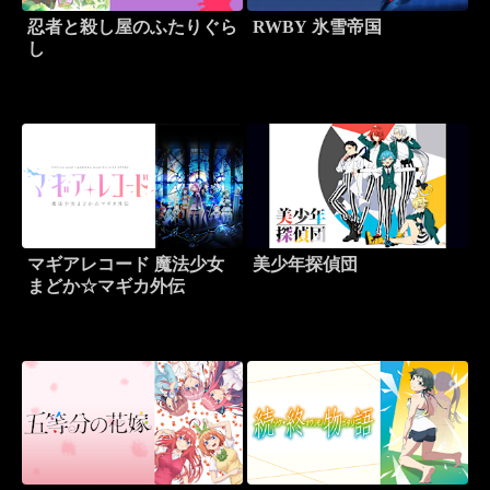
忍者と殺し屋のふたりぐら
RWBY 氷雪帝国
し
マギアレコード 魔法少女
美少年探偵団
まどか☆マギカ外伝