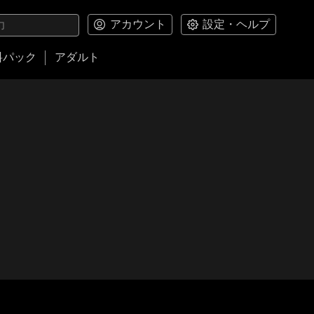
アカウント
設定・ヘルプ
料パック
アダルト