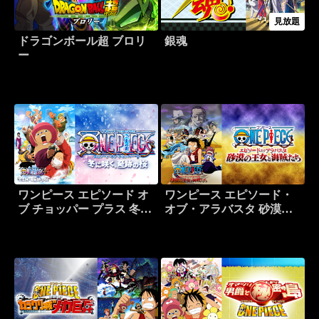
見放題
ドラゴンボール超 ブロリ
銀魂
ー
ワンピース エピソード オ
ワンピース エピソード・
ブ チョッパー プラス 冬に
オブ・アラバスタ 砂漠の
咲く、奇跡の桜
王女と海賊たち