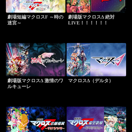
劇場短編マクロスF ～時の
劇場版マクロスΔ 絶対
迷宮～
LIVE！！！！！！
劇場版マクロスΔ 激情のワ
マクロスΔ（デルタ）
ルキューレ